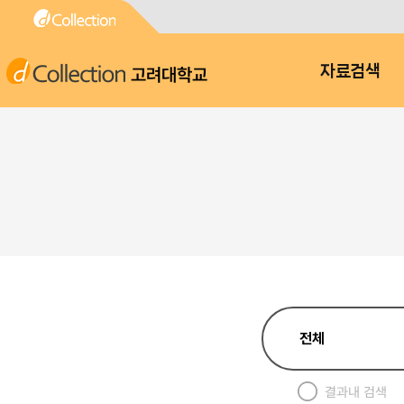
고려대학교
자료검색
결과내 검색