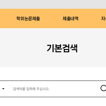
학위논문제출
제출내역
자
기본검색