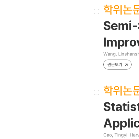
학위논
Semi-
Improv
Wang, Linshans
원문보기
학위논
Stati
Appli
Cao, Tingyi
Harv