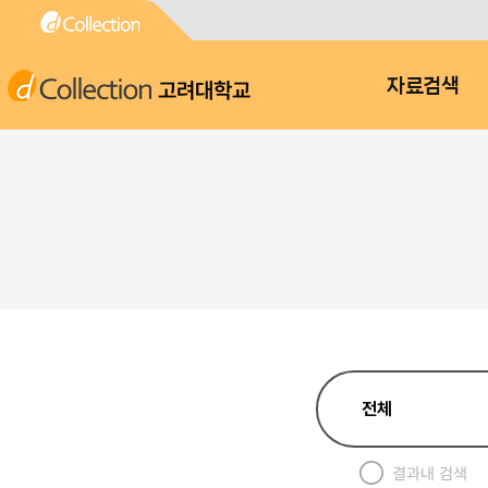
고려대학교
자료검색
결과내 검색