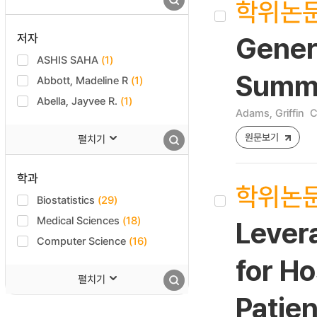
학위논
저자
Gener
ASHIS SAHA
(1)
Summa
Abbott, Madeline R
(1)
Abella, Jayvee R.
(1)
Adams, Griffin
C
원문보기
펼치기
학과
학위논
Biostatistics
(29)
Medical Sciences
(18)
Levera
Computer Science
(16)
for H
펼치기
Patie