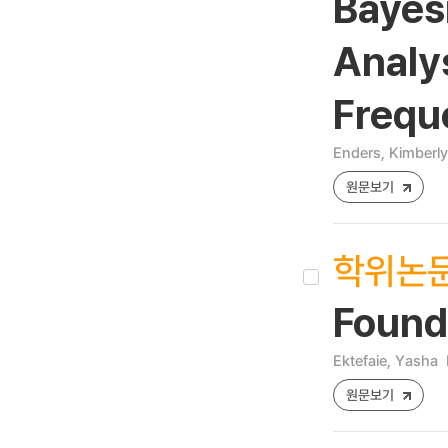
Bayes
Analys
Frequ
Enders, Kimberl
원문보기
학위논
Founda
Ektefaie, Yasha
원문보기