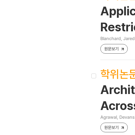
Applic
Restr
Blanchard, Jare
원문보기
학위논
Archi
Across
Agrawal, Devans
원문보기