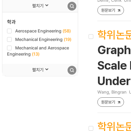
Demir, Cenk
Uni
펼치기
원문보기
학과
학위논
Aerospace Engineering
(58)
Mechanical Engineering
(19)
Graph
Mechanical and Aerospace
Engineering
(13)
Scale 
펼치기
Under
Wang, Bingran
U
원문보기
학위논