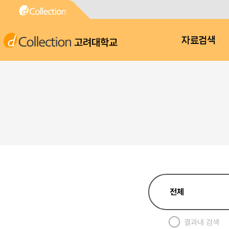
고려대학교
자료검색
결과내 검색