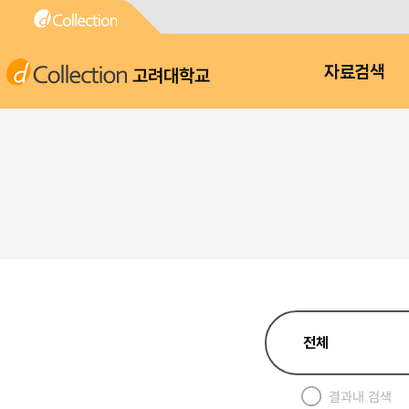
고려대학교
자료검색
결과내 검색