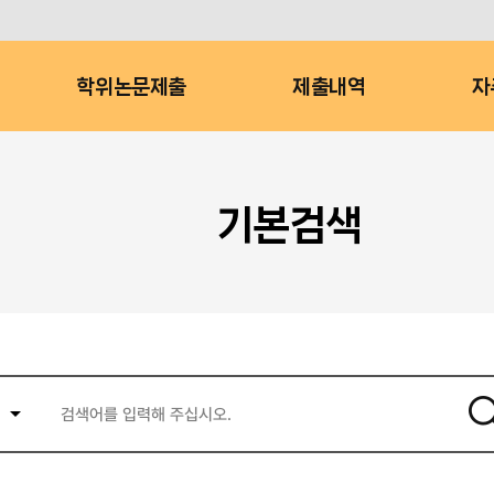
학위논문제출
제출내역
자
기본검색