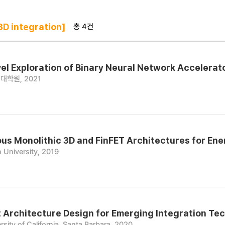
총 4건
D integration]
el Exploration of Binary Neural Network Acceler
대학원, 2021
s Monolithic 3D and FinFET Architectures for Ene
 University, 2019
 Architecture Design for Emerging Integration Tec
rsity of California, Santa Barbara, 2020