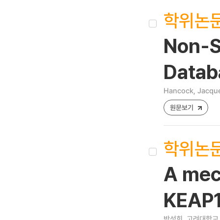
학위논
Non-S
Datab
Hancock, Jacque
원문보기
학위논
A mec
KEAP1
박성희
고려대학교 