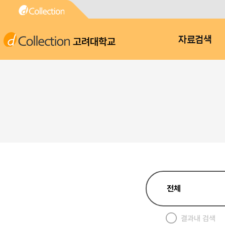
고려대학교
자료검색
결과내 검색