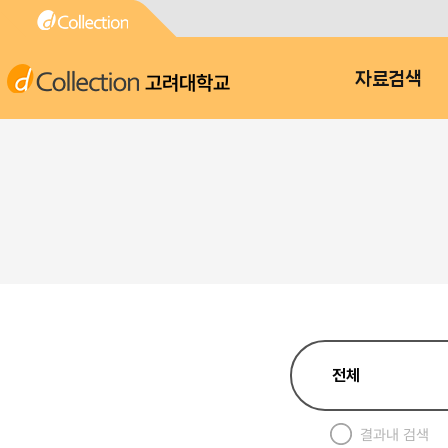
고려대학교
자료검색
결과내 검색