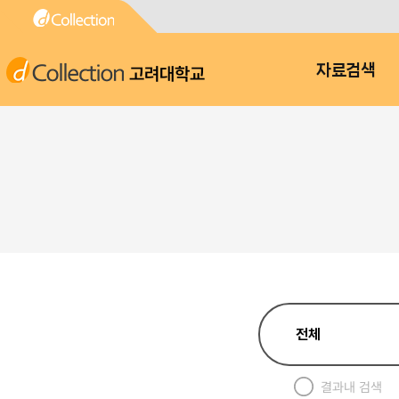
고려대학교
자료검색
결과내 검색