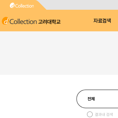
고려대학교
자료검색
결과내 검색