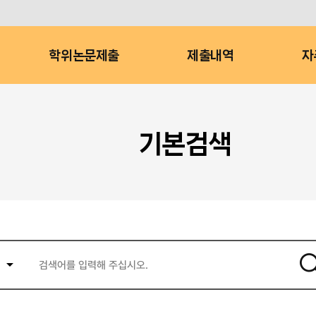
학위논문제출
제출내역
자
기본검색