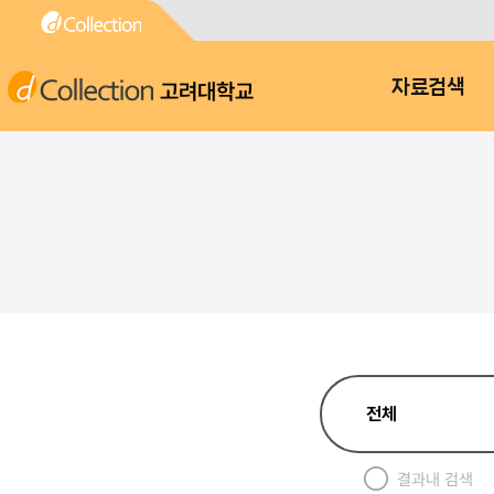
고려대학교
자료검색
결과내 검색