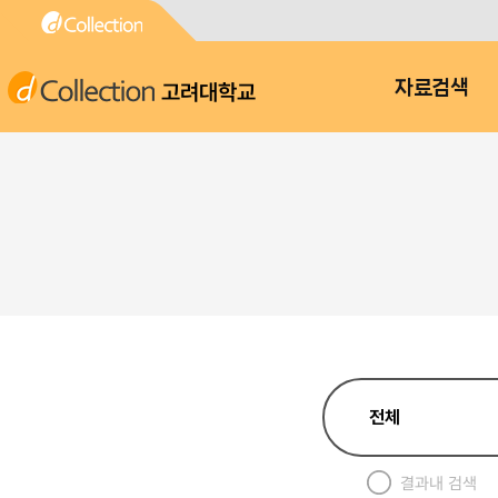
고려대학교
자료검색
결과내 검색