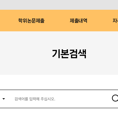
학위논문제출
제출내역
자
기본검색