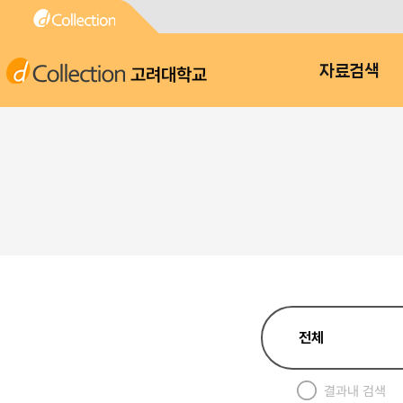
고려대학교
자료검색
결과내 검색