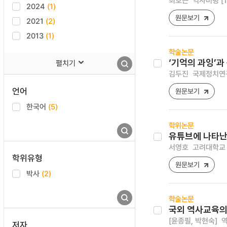
최호근
역사비평 [122
2024
(1)
원문보기
2021
(2)
2013
(1)
학술논문
‘기억의 과잉’과
펼치기
김두진
국제정치연구 [2
언어
원문보기
한국어
(5)
학위논문
유튜브에 나타난
서영호
고려대학교 
학위유형
원문보기
박사
(2)
학술논문
국외 역사교육의
[윤종필, 박현숙]
역
저자