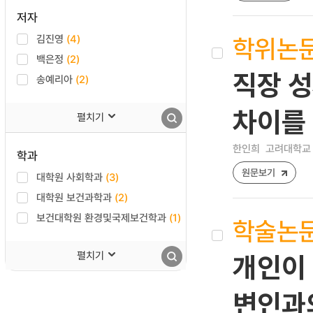
저자
학위논
김진영
(4)
백은정
(2)
직장 성
송예리아
(2)
차이를
펼치기
한인희
고려대학교 
학과
원문보기
대학원 사회학과
(3)
대학원 보건과학과
(2)
보건대학원 환경및국제보건학과
(1)
학술논
펼치기
개인이 
변인과