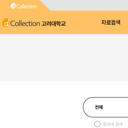
고려대학교
자료검색
결과내 검색