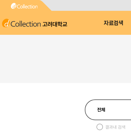
고려대학교
자료검색
결과내 검색