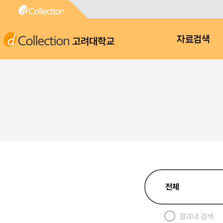
고려대학교
자료검색
결과내 검색