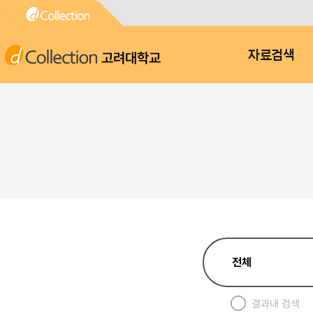
고려대학교
자료검색
결과내 검색