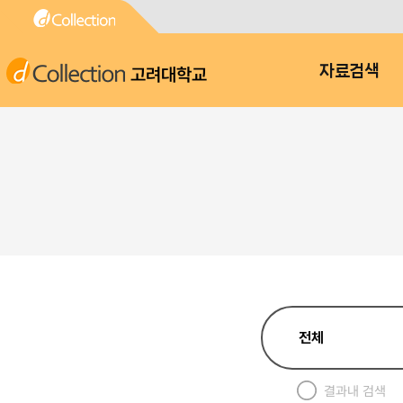
고려대학교
자료검색
결과내 검색