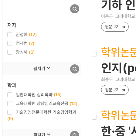
기하 인
이동근
고려대학교 
저자
원문보기
권정혜
(12)
정재범
(7)
학위논
양성혜
(6)
인지(p
펼치기
최종우
고려대학교 
학과
원문보기
일반대학원 심리학과
(15)
교육대학원 상담심리교육전공
(12)
학위논
기술경영전문대학원 기술경영학과
(9)
한·중 
펼치기