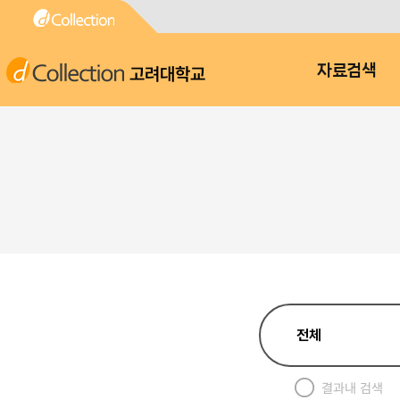
고려대학교
자료검색
결과내 검색