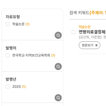
검색 키워드
[주제어:
자료유형
학술논문
(1)
학술논문
연명의료결정제도
[김선희, 이준협]
한
원문보기
발행처
한국학교·지역보건교육학회
(1)
발행년
2025
(1)