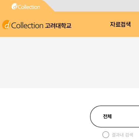
고려대학교
자료검색
결과내 검색