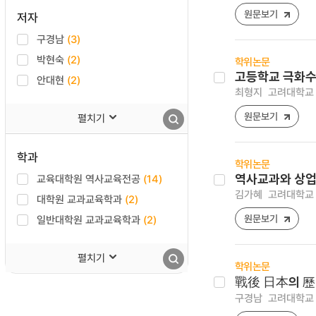
원문보기
저자
구경남
(3)
박현숙
(2)
학위논문
고등학교 극화수업
안대현
(2)
최형지
고려대학교 
원문보기
펼치기
학과
학위논문
교육대학원 역사교육전공
(14)
역사교과와 상업
김가혜
고려대학교 
대학원 교과교육학과
(2)
원문보기
일반대학원 교과교육학과
(2)
펼치기
학위논문
戰後 日本의 
구경남
고려대학교 