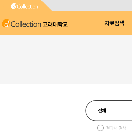
고려대학교
자료검색
결과내 검색