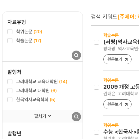
검색 키워드
[주제어:
자료유형
학위논문
(20)
학술논문
학술논문
(17)
(서평)역사교육
방대광
역사교육연구 [1
원문보기
발행처
학위논문
고려대학교 교육대학원
(14)
2009 개정 
고려대학교 대학원
(6)
권태은
고려대학교 
한국역사교육학회
(5)
원문보기
펼치기
학위논문
수능 <한국사>
발행년
천기훈
고려대학교 