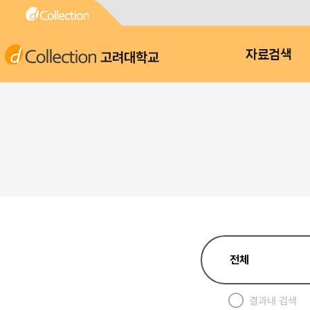
고려대학교
자료검색
결과내 검색