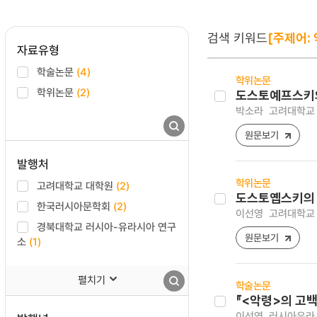
검색 키워드
[주제어: 
자료유형
학술논문
(4)
학위논문
학위논문
(2)
도스토예프스키의
박소라
고려대학교 
원문보기
발행처
학위논문
고려대학교 대학원
(2)
도스토옙스키의 
한국러시아문학회
(2)
이선영
고려대학교 
경북대학교 러시아-유라시아 연구
원문보기
소
(1)
펼치기
학술논문
『<악령>의 고백
이선영
러시아유라시아연