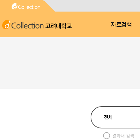
고려대학교
자료검색
결과내 검색