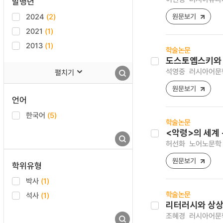
발행년
2024
(2)
원문보기
2021
(1)
2013
(1)
학술논문
도스토옙스키와 바
석영중
러시아어문학연구
펼치기
원문보기
언어
한국어
(5)
학술논문
<악령>의 세계 
허선화
노어노문학 [12
원문보기
학위유형
박사
(1)
학술논문
석사
(1)
리터러시와 상상
조혜경
러시아어문학연구