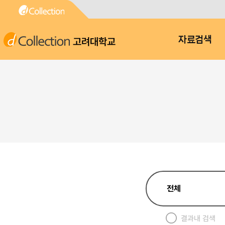
고려대학교
자료검색
결과내 검색