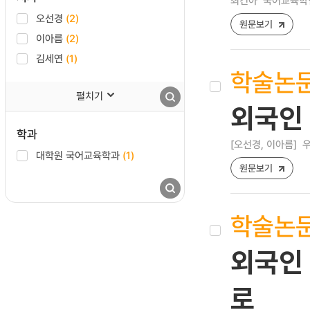
최건아
국어교육학연구 
오선경
(2)
원문보기
이아름
(2)
김세연
(1)
학술논
펼치기
외국인
학과
[오선경, 이아름]
우
대학원 국어교육학과
(1)
원문보기
학술논
외국인 
로