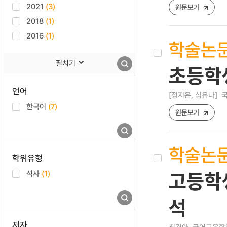
2021
(3)
원문보기
2018
(1)
2016
(1)
학술논
펼치기
초등학생
언어
[정지은, 심유나]
국
한국어
(7)
원문보기
학술논
학위유형
석사
(1)
고등학생
석
저자