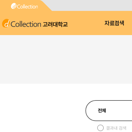
고려대학교
자료검색
결과내 검색