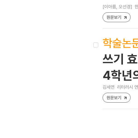
[이아름, 오선경]
한
원문보기
학술논
쓰기 효
4학년
김세연
리터러시 연구 
원문보기