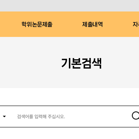
학위논문제출
제출내역
자
기본검색