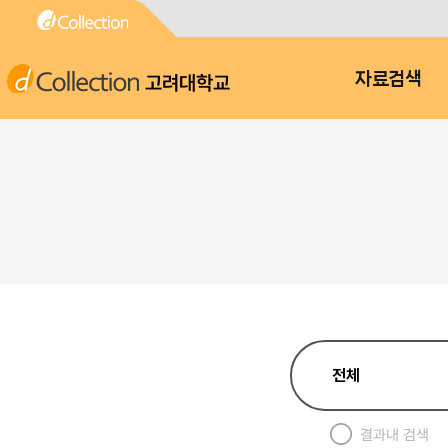
고려대학교
자료검색
결과내 검색