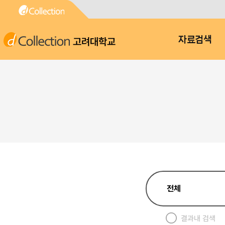
고려대학교
자료검색
결과내 검색