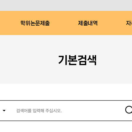
학위논문제출
제출내역
자
기본검색