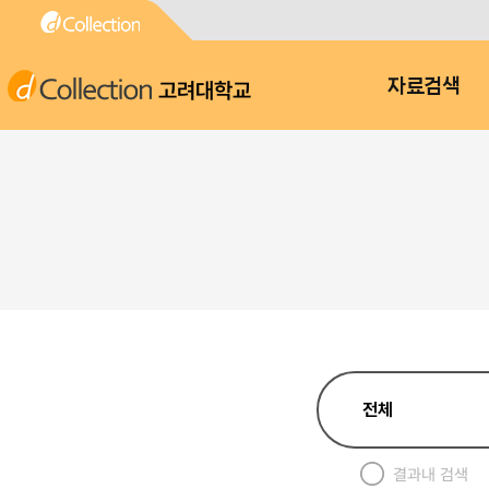
고려대학교
자료검색
결과내 검색