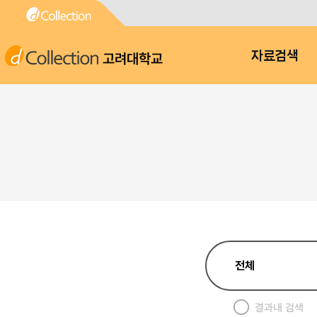
고려대학교
자료검색
결과내 검색