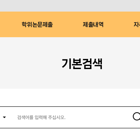
학위논문제출
제출내역
자
기본검색