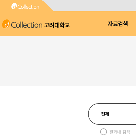
고려대학교
자료검색
결과내 검색