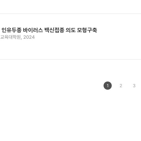
 인유두종 바이러스 백신접종 의도 모형구축
교육대학원, 2024
1
2
3