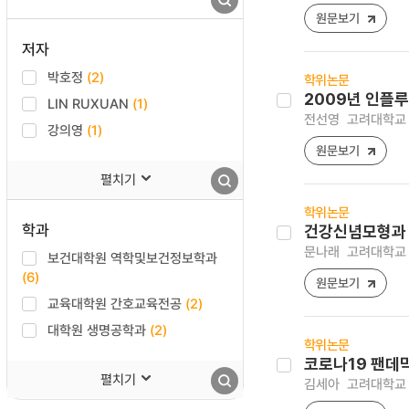
원문보기
저자
박호정
(2)
학위논문
2009년 인플루
LIN RUXUAN
(1)
전선영
고려대학교 
강의영
(1)
원문보기
펼치기
학위논문
학과
건강신념모형과 
문나래
고려대학교 
보건대학원 역학및보건정보학과
(6)
원문보기
교육대학원 간호교육전공
(2)
대학원 생명공학과
(2)
학위논문
코로나19 팬데
펼치기
김세아
고려대학교 