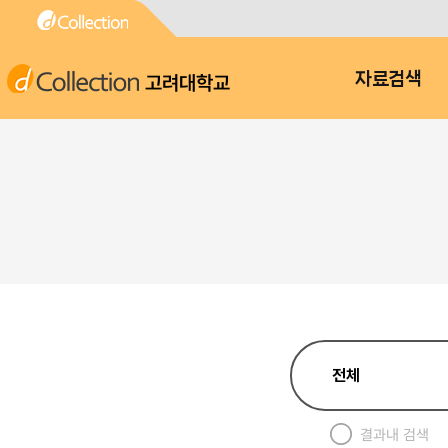
고려대학교
자료검색
결과내 검색