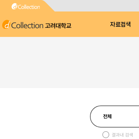
고려대학교
자료검색
결과내 검색