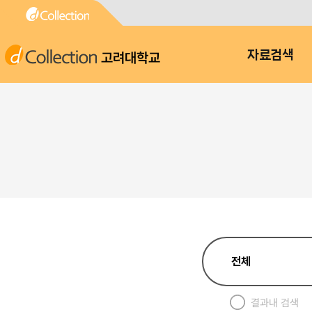
고려대학교
자료검색
결과내 검색