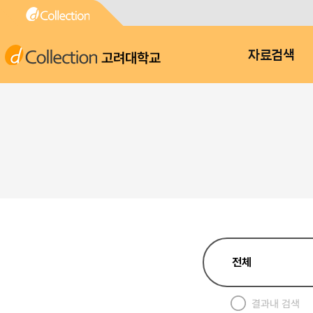
고려대학교
자료검색
결과내 검색