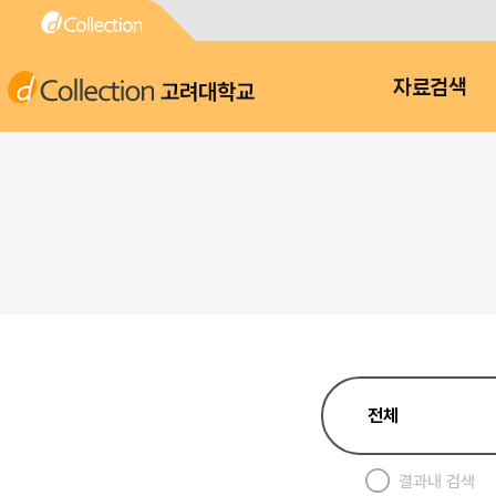
고려대학교
자료검색
결과내 검색