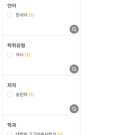
언어
한국어
(1)
학위유형
석사
(1)
저자
송민하
(1)
학과
대학원 고고미술사학과
(1)