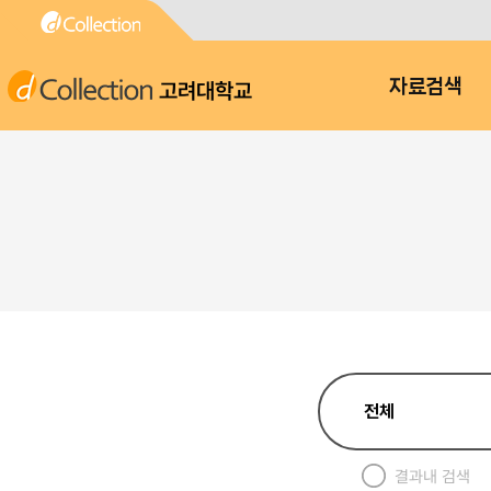
고려대학교
자료검색
결과내 검색