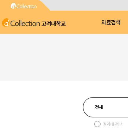
고려대학교
자료검색
결과내 검색