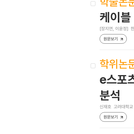
학술논
케이블
[장지연, 이윤정]
한
원문보기
학위논
e스포
분석
신재호
고려대학교 
원문보기