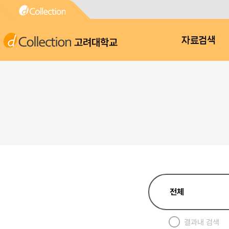
고려대학교
자료검색
결과내 검색