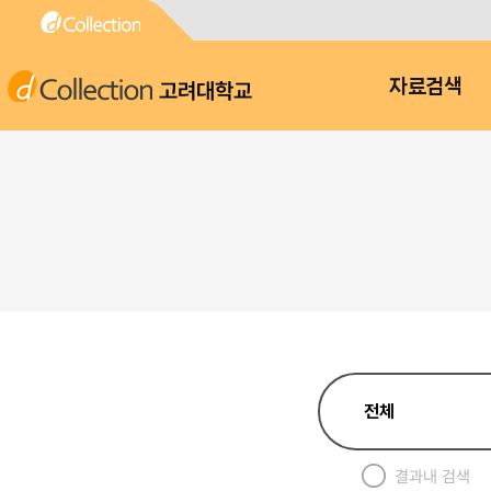
고려대학교
자료검색
결과내 검색