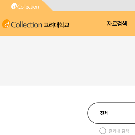
고려대학교
자료검색
결과내 검색