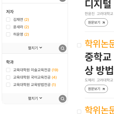
디지털 
저자
한윤진
고려대학교 
김채연
(2)
원문보기
윤새라
(2)
허윤영
(2)
학위논
펼치기
중학교 
학과
상 방법
교육대학원 미술교육전공
(19)
교육대학원 국어교육전공
(4)
도혜리
고려대학교 
교육대학원 교육방법전공
(1)
원문보기
펼치기
학위논