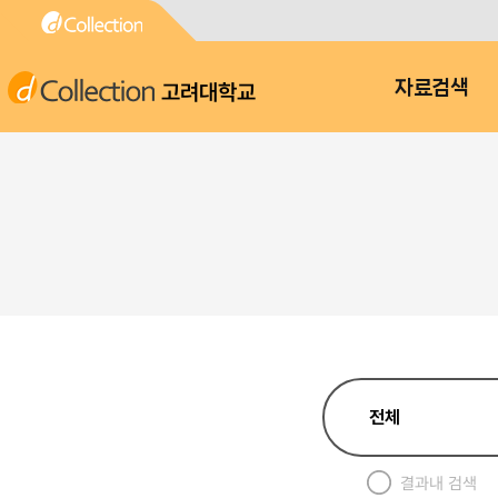
고려대학교
자료검색
결과내 검색