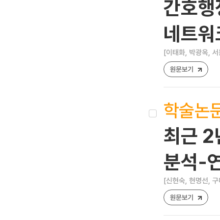
간호행정
네트워
[이태화, 박광옥, 서
원문보기
학술논
최근 2년
분석-연
[신현숙, 현명선, 구
원문보기