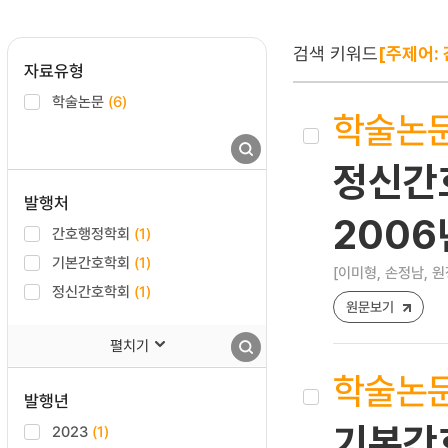
검색 키워드
[주제어:
자료유형
학술논문
(6)
학술논
정신간
발행처
200
간호행정학회
(1)
기본간호학회
(1)
[이미형, 손정남, 원
정신간호학회
(1)
원문보기
펼치기
학술논
발행년
기본간호
2023
(1)