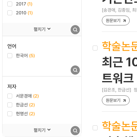
2017
(1)
[송경애, 김종임, 최
2010
(1)
원문보기
펼치기
학술논
언어
한국어
(5)
최근 1
트워크 
저자
[김은조, 한금선]
정
서문경애
(2)
원문보기
한금선
(2)
현명선
(2)
학술논
펼치기