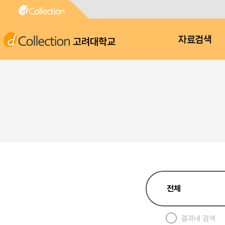
고려대학교
자료검색
결과내 검색