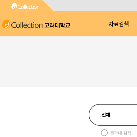
고려대학교
자료검색
결과내 검색