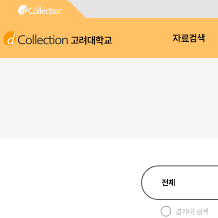
고려대학교
자료검색
결과내 검색