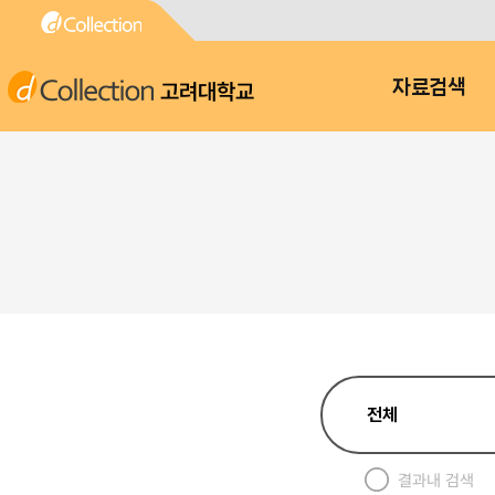
고려대학교
자료검색
결과내 검색