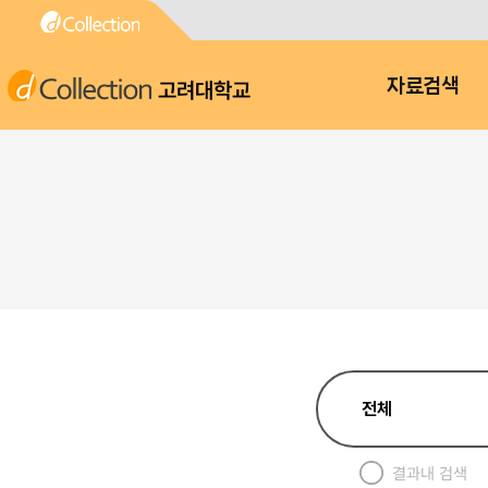
고려대학교
자료검색
결과내 검색