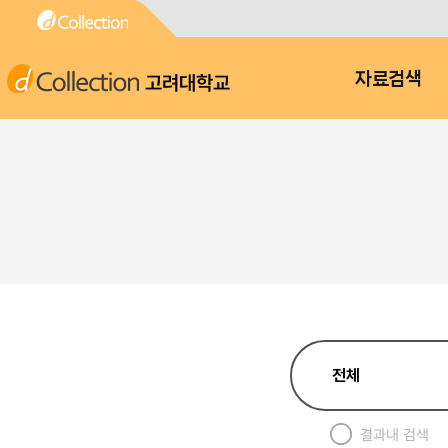
고려대학교
자료검색
결과내 검색