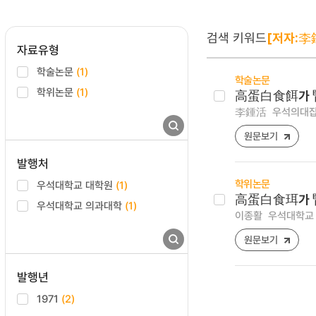
검색 키워드
[저자:李
자료유형
학술논문
(1)
학술논문
학위논문
(1)
高蛋白食餌가 腎
李鍾活
우석의대잡지 ,
원문보기
발행처
학위논문
우석대학교 대학원
(1)
高蛋白食珥가 腎
우석대학교 의과대학
(1)
이종활
우석대학교 
원문보기
발행년
1971
(2)