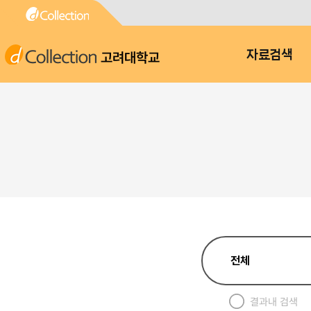
고려대학교
자료검색
결과내 검색