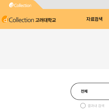
고려대학교
자료검색
결과내 검색