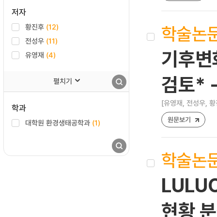
저자
학술논
황진후
(12)
전성우
(11)
기후변
유영재
(4)
검토* -
펼치기
[유영재, 전성우, 황
학과
원문보기
대학원 환경생태공학과
(1)
학술논
LULU
현황 