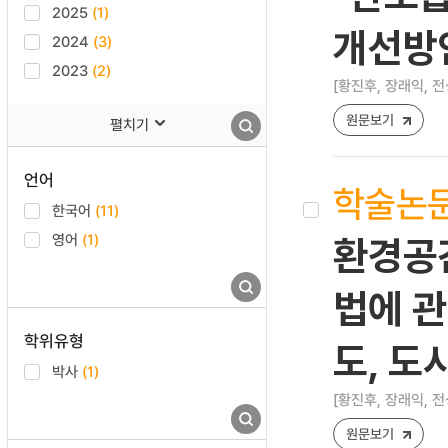
2025
(1)
개선방
2024
(3)
2023
(2)
[황진후, 장래익, 전
원문보기
펼치기
언어
학술논
한국어
(11)
영어
(1)
환경공간
법에 관
학위유형
도, 
박사
(1)
[황진후, 장래익, 전
원문보기