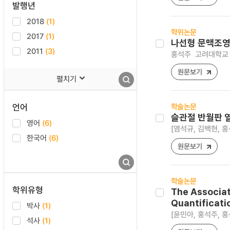
발행년
2018
(1)
학위논문
2017
(1)
나선형 문맥조영
2011
(3)
홍석주
고려대학교 
원문보기
펼치기
언어
학술논문
슬관절 반월판 
영어
(6)
[염석규, 김백현, 홍
한국어
(6)
원문보기
학술논문
학위유형
The Associat
Quantificati
박사
(1)
[윤민아, 홍석주, 홍선
석사
(1)