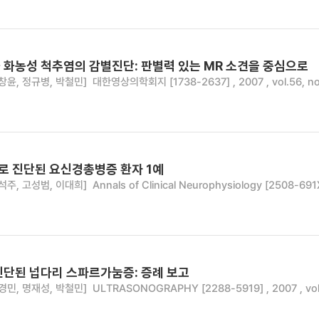
 화농성 척추염의 감별진단: 판별력 있는 MR 소견을 중심으로
창윤, 정규병, 박철민]
대한영상의학회지 [1738-2637] , 2007 , vol.56, no.
 진단된 요신경총병증 환자 1예
석주, 고성범, 이대희]
Annals of Clinical Neurophysiology [2508-691X]
진단된 넙다리 스파르가눔증: 증례 보고
경민, 명재성, 박철민]
ULTRASONOGRAPHY [2288-5919] , 2007 , vol.