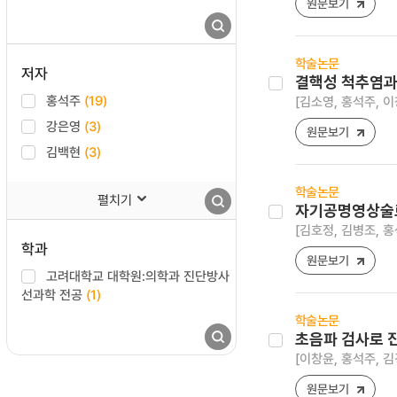
원문보기
학술논문
저자
결핵성 척추염과
홍석주
(19)
[김소영, 홍석주, 이
강은영
(3)
원문보기
김백현
(3)
학술논문
펼치기
자기공명영상술로
[김호정, 김병조, 홍
학과
원문보기
고려대학교 대학원:의학과 진단방사
선과학 전공
(1)
학술논문
초음파 검사로 
[이창윤, 홍석주, 김
원문보기