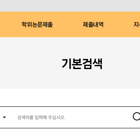
학위논문제출
제출내역
자
기본검색