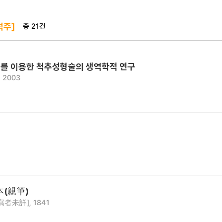
총 21건
석주]
를 이용한 척추성형술의 생역학적 연구
 2003
本(親筆)
寫者未詳], 1841