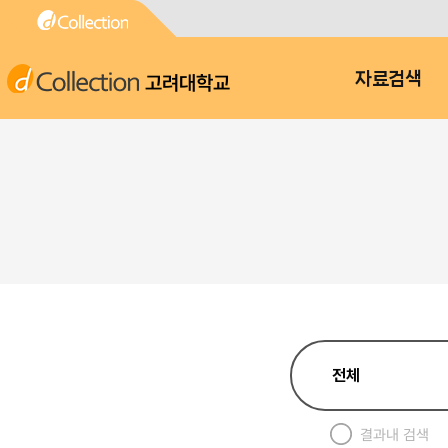
고려대학교
자료검색
결과내 검색