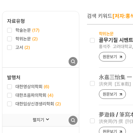
검색 키워드
[저자:홍
자료유형
학술논문
(17)
학위논문
학위논문
(2)
골무기질 시멘트
홍석주
고려대학교,
고서
(2)
원문보기
발행처
永嘉三怡集 一
洪奭周
[五車觀]
대한영상의학회
(6)
원문보기
대한초음파의학회
(4)
대한임상신경생리학회
(2)
夢遊錄 / 筆寫
펼치기
洪奭周(?) 撰
[刊
원문보기