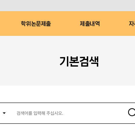
학위논문제출
제출내역
자
기본검색