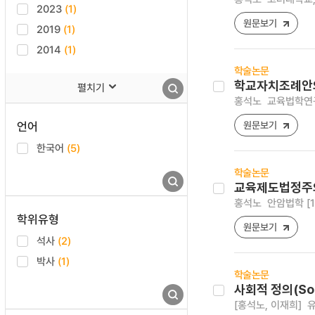
2023
(1)
원문보기
2019
(1)
2014
(1)
학술논문
학교자치조례안의
펼치기
홍석노
교육법학연구 [1
언어
원문보기
한국어
(5)
학술논문
교육제도법정주의
홍석노
안암법학 [122
학위유형
원문보기
석사
(2)
박사
(1)
학술논문
사회적 정의(So
[홍석노, 이재희]
유