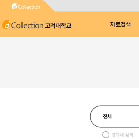
고려대학교
자료검색
결과내 검색