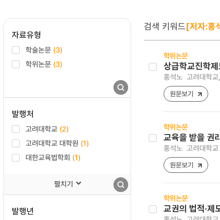
검색 키워드
[저자:홍
자료유형
학술논문
(3)
학위논문
학위논문
(3)
상급학교진학제
홍석노
고려대학교,
원문보기
발행처
학위논문
고려대학교
(2)
교육을 받을 권
고려대학교 대학원
(1)
홍석노
고려대학교 
대한교육법학회
(1)
원문보기
펼치기
학위논문
교권의 법적·제
발행년
홍석노
고려대학교,