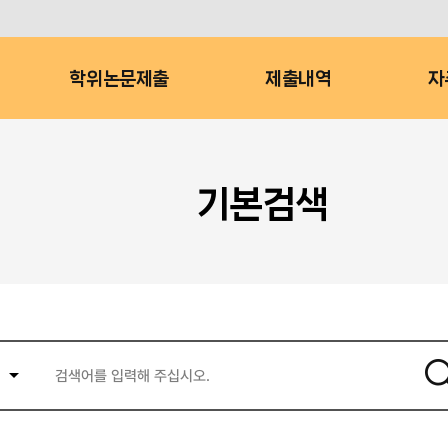
학위논문제출
제출내역
자
기본검색