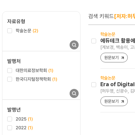
검색 키워드
[저자:허
자료유형
학술논문
(2)
학술논문
에듀테크 활용에
[계보경, 백송이, 고
원문보기
발행처
대한의료정보학회
(1)
학술논문
한국디지털정책학회
(1)
Era of Digit
[허두영, 신광수, 김
원문보기
발행년
2025
(1)
2022
(1)