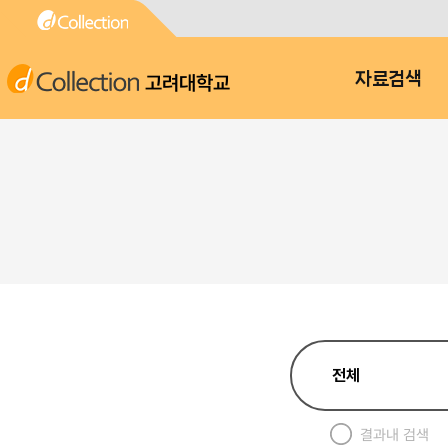
고려대학교
자료검색
결과내 검색